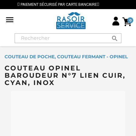
NT SÉCURISÉ PAR CARTE BANCAIRE
⭐ LIVRAISON GRA

0
search
COUTEAU DE POCHE, COUTEAU FERMANT - OPINEL
COUTEAU OPINEL
BAROUDEUR N°7 LIEN CUIR,
CYAN, INOX