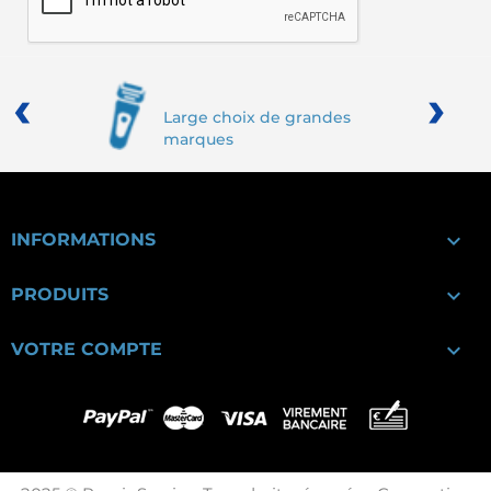
‹
›
Large choix de grandes
marques

INFORMATIONS

PRODUITS

VOTRE COMPTE