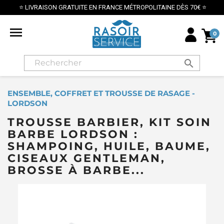
⭐ LIVRAISON GRATUITE EN FRANCE MÉTROPOLITAINE DÈS 70€ ⭐

0
search
ENSEMBLE, COFFRET ET TROUSSE DE RASAGE -
LORDSON
TROUSSE BARBIER, KIT SOIN
BARBE LORDSON :
SHAMPOING, HUILE, BAUME,
CISEAUX GENTLEMAN,
BROSSE À BARBE...