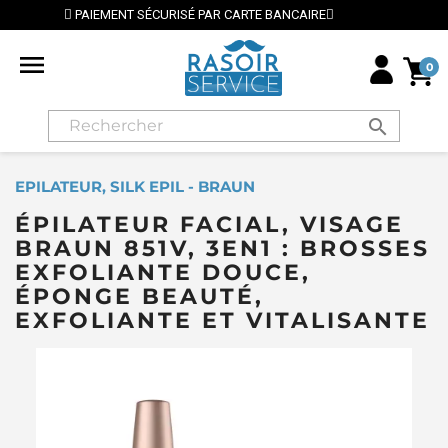
RISÉ PAR CARTE BANCAIRE
⭐ LIVRAISON GRATUITE E

0
search
EPILATEUR, SILK EPIL - BRAUN
ÉPILATEUR FACIAL, VISAGE
BRAUN 851V, 3EN1 : BROSSES
EXFOLIANTE DOUCE,
ÉPONGE BEAUTÉ,
EXFOLIANTE ET VITALISANTE