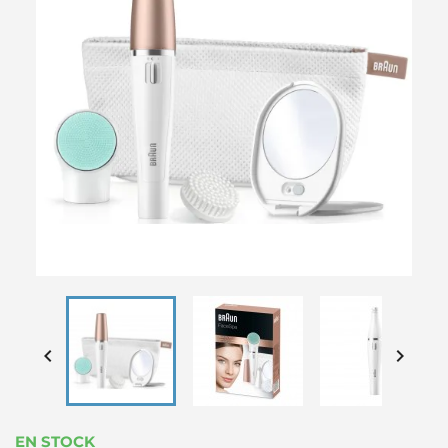


EN STOCK