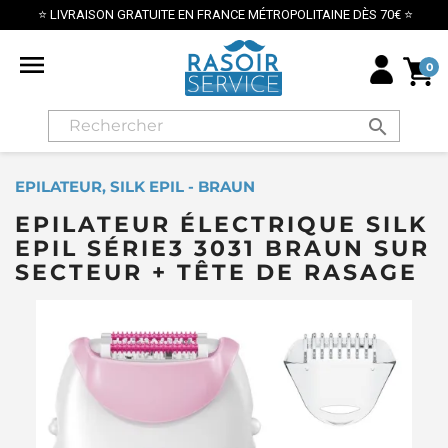
⭐ LIVRAISON GRATUITE EN FRANCE MÉTROPOLITAINE DÈS 70€ ⭐

0
search
EPILATEUR, SILK EPIL - BRAUN
EPILATEUR ÉLECTRIQUE SILK
EPIL SÉRIE3 3031 BRAUN SUR
SECTEUR + TÊTE DE RASAGE