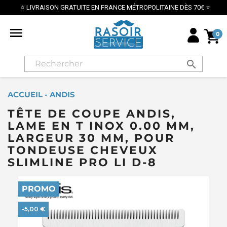
⭐ LIVRAISON GRATUITE EN FRANCE MÉTROPOLITAINE DÈS 70€ ⭐

0
search
ACCUEIL - ANDIS
TÊTE DE COUPE ANDIS,
LAME EN T INOX 0.00 MM,
LARGEUR 30 MM, POUR
TONDEUSE CHEVEUX
SLIMLINE PRO LI D-8
PROMO
-5,00 €