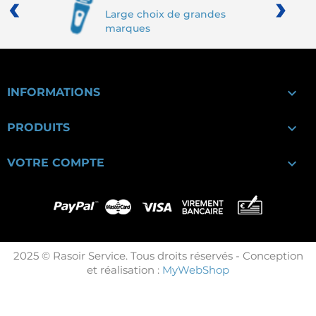
‹
›
Large choix de grandes
marques

INFORMATIONS

PRODUITS

VOTRE COMPTE
2025 © Rasoir Service. Tous droits réservés - Conception
et réalisation :
MyWebShop