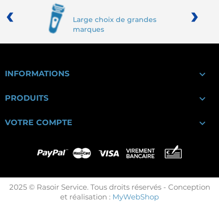
‹
›
Large choix de grandes
marques

INFORMATIONS

PRODUITS

VOTRE COMPTE
2025 © Rasoir Service. Tous droits réservés - Conception
et réalisation :
MyWebShop