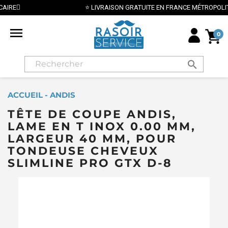
⭐ LIVRAISON GRATUITE EN FRANCE MÉTROPOLITAINE DÈS 70€ ⭐

0
search
ACCUEIL - ANDIS
TÊTE DE COUPE ANDIS,
LAME EN T INOX 0.00 MM,
LARGEUR 40 MM, POUR
TONDEUSE CHEVEUX
SLIMLINE PRO GTX D-8