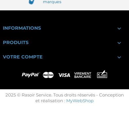
marques

INFORMATIONS

PRODUITS

VOTRE COMPTE
2025 © Rasoir Service. Tous droits réservés - Conception
et réalisation :
MyWebShop