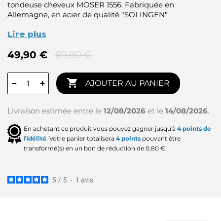
tondeuse cheveux MOSER 1556. Fabriquée en
Allemagne, en acier de qualité "SOLINGEN"
Lire plus
49,90 €
69,90 €

−
+
AJOUTER AU PANIER
Livraison estimée entre le
12/08/2026
et le
14/08/2026
.
En achetant ce produit vous pouvez gagner jusqu'à
4
points de
fidélité
. Votre panier totalisera
4
points
pouvant être
transformé(s) en un bon de réduction de
0,80 €
.
5
/
5
-
1
avis