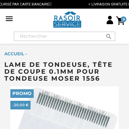
⭐ LIVRAISON GRATUITE EN FRANCE MÉTROPOLITAINE DÈS 70€ 

0
search
ACCUEIL -
LAME DE TONDEUSE, TÊTE
DE COUPE 0.1MM POUR
TONDEUSE MOSER 1556
PROMO
-20,00 €