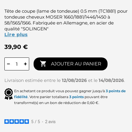
Tête de coupe (lame de tondeuse) 0.5 mm (TC1881) pour
tondeuse cheveux MOSER 1660/1881/1446/1450 à
58/1565/1566. Fabriquée en Allemagne, en acier de
qualité "SOLINGEN"
Lire plus
39,90 €

−
+
AJOUTER AU PANIER
Livraison estimée entre le
12/08/2026
et le
14/08/2026
.
En achetant ce produit vous pouvez gagner jusqu'à
3
points de
fidélité
. Votre panier totalisera
3
points
pouvant être
transformé(s) en un bon de réduction de
0,60 €
.
5
/
5
-
2
avis