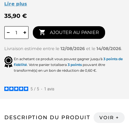
Lire plus
35,90 €

−
+
AJOUTER AU PANIER
Livraison estimée entre le
12/08/2026
et le
14/08/2026
.
En achetant ce produit vous pouvez gagner jusqu'à
3
points de
fidélité
. Votre panier totalisera
3
points
pouvant être
transformé(s) en un bon de réduction de
0,60 €
.
5
/
5
-
1
avis
DESCRIPTION DU PRODUIT