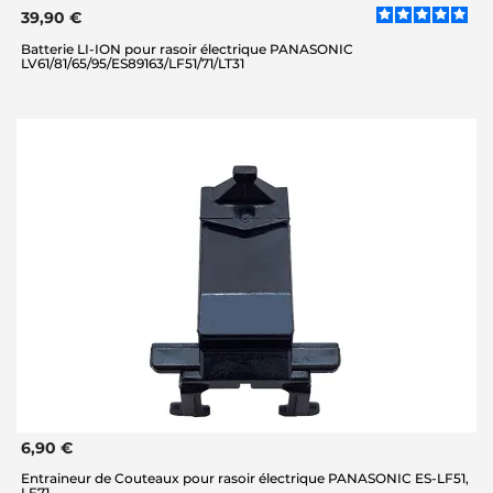
39,90 €
Batterie LI-ION pour rasoir électrique PANASONIC
LV61/81/65/95/ES89163/LF51/71/LT31
6,90 €
Entraineur de Couteaux pour rasoir électrique PANASONIC ES-LF51,
LF71