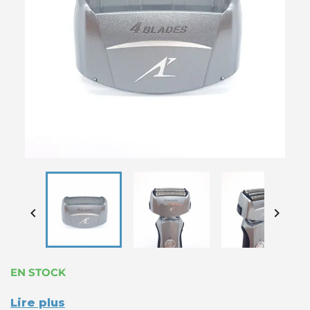


EN STOCK
Lire plus