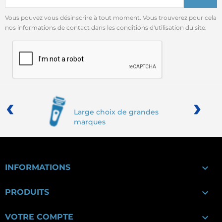
Vous pouvez vous désinscrire à tout moment. Vous trouverez pour cela
nos informations de contact dans les conditions d'utilisation du site.
‹
›
Large choix de grandes
marques

INFORMATIONS

PRODUITS

VOTRE COMPTE