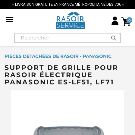
⭐ LIVRAISON GRATUITE EN FRANCE MÉTROPOLITAINE DÈS 70€ ⭐

0
search
PIÈCES DÉTACHÉES DE RASOIR - PANASONIC
SUPPORT DE GRILLE POUR
RASOIR ÉLECTRIQUE
PANASONIC ES-LF51, LF71