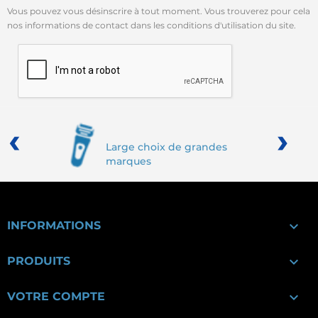
Vous pouvez vous désinscrire à tout moment. Vous trouverez pour cela
nos informations de contact dans les conditions d'utilisation du site.
‹
›
Large choix de grandes
marques

INFORMATIONS

PRODUITS

VOTRE COMPTE