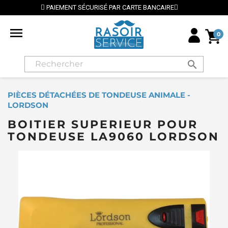
SÉCURISÉ PAR CARTE BANCAIRE
⭐ LIVRAISON GRATUIT

0
search
PIÈCES DÉTACHÉES DE TONDEUSE ANIMALE -
LORDSON
BOITIER SUPERIEUR POUR
TONDEUSE LA9060 LORDSON