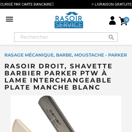
⭐ LIVRAISON GRATUITE EN FRANCE MÉTROPOLITAINE DÈS 70€ ⭐

0
search
RASAGE MÉCANIQUE, BARBE, MOUSTACHE - PARKER
RASOIR DROIT, SHAVETTE
BARBIER PARKER PTW À
LAME INTERCHANGEABLE
PLATE MANCHE BLANC