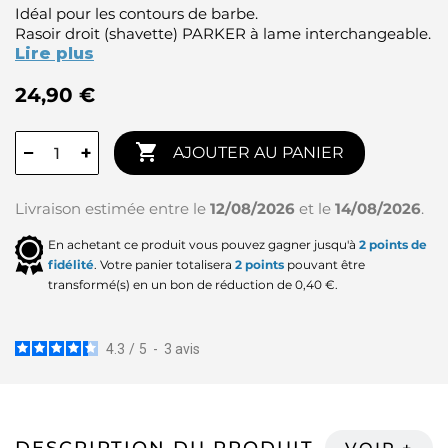
Idéal pour les contours de barbe.
Rasoir droit (shavette) PARKER à lame interchangeable.
Lire plus
24,90 €

−
+
AJOUTER AU PANIER
Livraison estimée entre le
12/08/2026
et le
14/08/2026
.
En achetant ce produit vous pouvez gagner jusqu'à
2
points de
fidélité
. Votre panier totalisera
2
points
pouvant être
transformé(s) en un bon de réduction de
0,40 €
.
4.3
/
5
-
3
avis