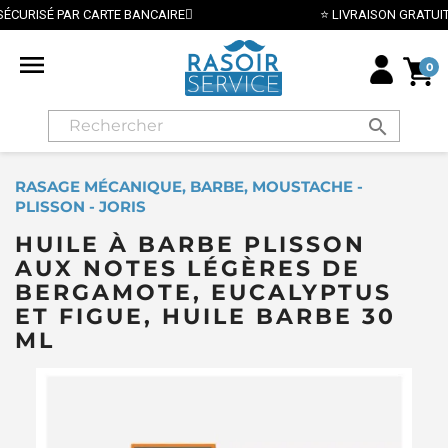
⭐ LIVRAISON GRATUITE EN FRANCE MÉTROPOLITAINE DÈS 70€

0
search
RASAGE MÉCANIQUE, BARBE, MOUSTACHE -
PLISSON - JORIS
HUILE À BARBE PLISSON
AUX NOTES LÉGÈRES DE
BERGAMOTE, EUCALYPTUS
ET FIGUE, HUILE BARBE 30
ML