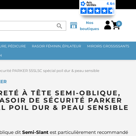
LITAINE DÈS 70€ ⭐
Nos
0
search
boutiques
RE, PÉDICURE
RASOIR FÉMININ, ÉPILATEUR
MIROIRS GROSSISSANTS
N
sécurité PARKER 55SLSC spécial poil dur & peau sensible
KER
RETÉ À TÊTE SEMI-OBLIQUE,
RASOIR DE SÉCURITÉ PARKER
AL POIL DUR & PEAU SENSIBLE
oblique dit
Semi-Slant
est particulièrement recommandé