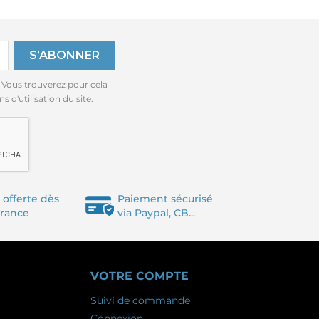
 Vous trouverez pour cela
 d'utilisation du site.
 offerte dès
Paiement sécurisé
France
via Paypal, CB...
VOTRE COMPTE
Suivi de commande
Connexion