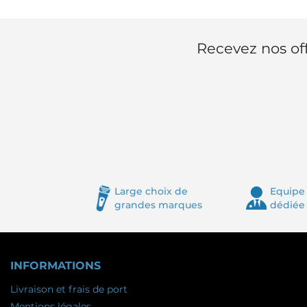
Recevez nos off
Large choix de
Equipe 
grandes marques
dédiée
INFORMATIONS
Livraison et frais de port
Mentions légales