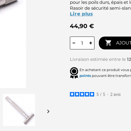
pour les poils durs, épais et 
Rasoir de sécurité semi-slan
Lire plus
44,90 €

−
+
AJOUT
Livraison estimée entre le
1
En achetant ce produit vous
points
pouvant être transfor
5
/
5
-
2
avis
