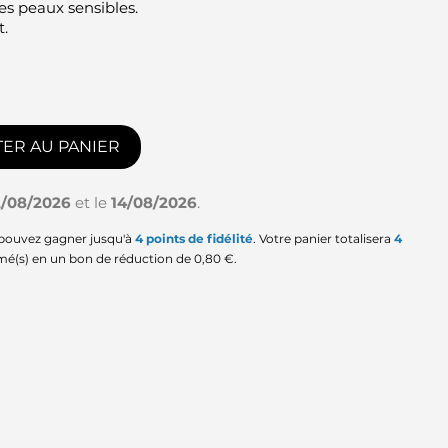
les peaux sensibles.
t.
ER AU PANIER
2/08/2026
et le
14/08/2026
.
 pouvez gagner jusqu'à
4
points de fidélité
. Votre panier totalisera
4
mé(s) en un bon de réduction de
0,80 €
.