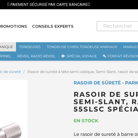
⭐ LIVRAISON GRATUITE EN FRANCE MÉTROPO
PROMOTIONS
CONSEILS EXPERTS
ANIQUE
TONDEUSES
TONDEUSE CHIEN, TONDEUSE ANIMAUX
MANUCU
OPINEL
RÉVEIL, RADIO RÉVEIL
SPÉCIAL VOYAGE
FORFAIT RÉVISIO
ir de sûreté
Rasoir de sureté à tête semi-oblique, Semi-Slant, rasoir de 
RASOIR DE SÛRETÉ - PAR
RASOIR DE SU
SEMI-SLANT, 
55SLSC SPÉCI
EN STOCK
Le rasoir de sureté à barre 