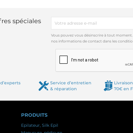
res spéciales
Vous pouvez vous désinscrire à tout moment.
nos informations de contact dans les conditions
d’experts
Service d’entretien
Livraison
& réparation
70€ en 
PRODUITS
Epilateur, Silk Epil
Manucure, pédicure