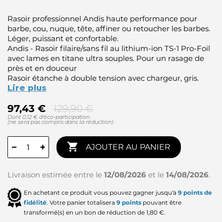
Rasoir professionnel Andis haute performance pour
barbe, cou, nuque, tête, affiner ou retoucher les barbes.
Léger, puissant et confortable.
Andis - Rasoir filaire/sans fil au lithium-ion TS-1 Pro-Foil
avec lames en titane ultra souples. Pour un rasage de
près et en douceur
Rasoir étanche à double tension avec chargeur, gris.
Lire plus
97,43 €
129,90 €
Dont 0,12 € d'éco-participation
(ne sera pas compris dans la réduction)

−
+
AJOUTER AU PANIER
Livraison estimée entre le
12/08/2026
et le
14/08/2026
.
En achetant ce produit vous pouvez gagner jusqu'à
9
points de
fidélité
. Votre panier totalisera
9
points
pouvant être
transformé(s) en un bon de réduction de
1,80 €
.