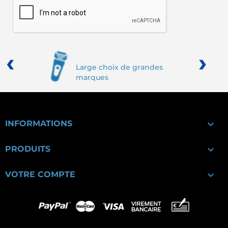
‹
›
Large choix de grandes
marques

INFORMATIONS

PRODUITS

VOTRE COMPTE