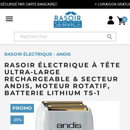
⭐ LIVRAISON GRATUITE EN FRANCE MÉTROPOLITAINE DÈS 

0
search
RASOIR ÉLECTRIQUE - ANDIS
RASOIR ÉLECTRIQUE À TÊTE
ULTRA-LARGE
RECHARGEABLE & SECTEUR
ANDIS, MOTEUR ROTATIF,
BATTERIE LITHIUM TS-1
PROMO
-25%