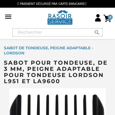
TE BANCAIRE
⭐ LIVRAISON GRATUITE EN FRANCE MÉTR

0
search
SABOT DE TONDEUSE, PEIGNE ADAPTABLE -
LORDSON
SABOT POUR TONDEUSE, DE
3 MM, PEIGNE ADAPTABLE
POUR TONDEUSE LORDSON
L951 ET LA9600