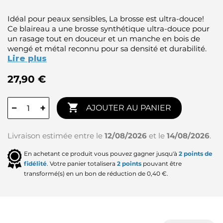
Idéal pour peaux sensibles, La brosse est ultra-douce!
Ce blaireau a une brosse synthétique ultra-douce pour
un rasage tout en douceur et un manche en bois de
wengé et métal reconnu pour sa densité et durabilité.
Lire plus
27,90 €

−
+
AJOUTER AU PANIER
Livraison estimée entre le
12/08/2026
et le
14/08/2026
.
En achetant ce produit vous pouvez gagner jusqu'à
2
points de
fidélité
. Votre panier totalisera
2
points
pouvant être
transformé(s) en un bon de réduction de
0,40 €
.