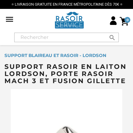
⭐ LIVRAISON GRATUITE EN FRANCE MÉTROPOLITAINE DÈS 70€ ⭐

0
search
SUPPORT BLAIREAU ET RASOIR - LORDSON
SUPPORT RASOIR EN LAITON
LORDSON, PORTE RASOIR
MACH 3 ET FUSION GILLETTE