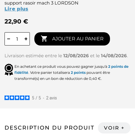
support rasoir mach 3 LORDSON
Lire plus
22,90 €

−
+
AJOUTER AU PANIER
Livraison estimée entre le
12/08/2026
et le
14/08/2026
.
En achetant ce produit vous pouvez gagner jusqu'à
2
points de
fidélité
. Votre panier totalisera
2
points
pouvant être
transformé(s) en un bon de réduction de
0,40 €
.
5
/
5
-
2
avis
DESCRIPTION DU PRODUIT