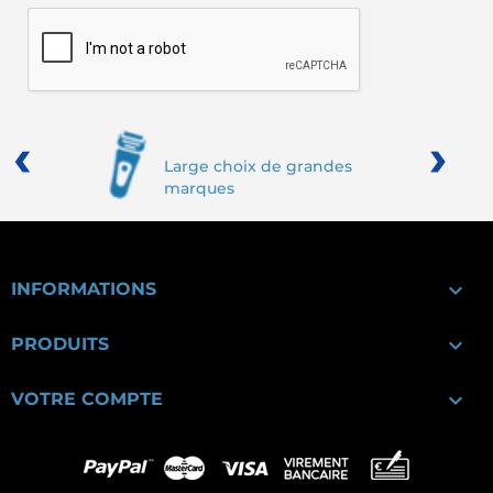
‹
›
Large choix de grandes
marques

INFORMATIONS

PRODUITS

VOTRE COMPTE