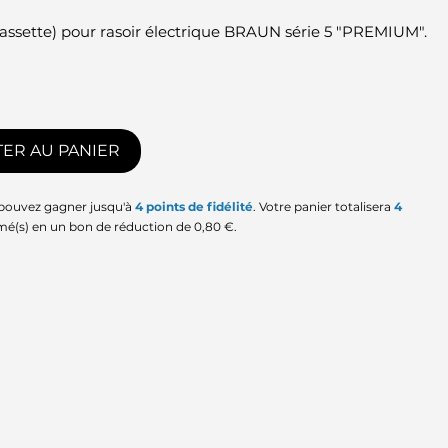
assette) pour rasoir électrique BRAUN série 5 "PREMIUM".
ER AU PANIER
 pouvez gagner jusqu'à
4
points de fidélité
. Votre panier totalisera
4
mé(s) en un bon de réduction de
0,80 €
.