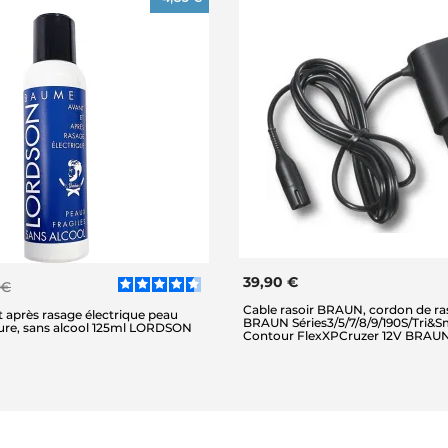
39,90 €
 €
Cable rasoir BRAUN, cordon de ras
 après rasage électrique peau
BRAUN Séries3/5/7/8/9/190S/Tri&S
dure, sans alcool 125ml LORDSON
Contour FlexXPCruzer 12V BRAU