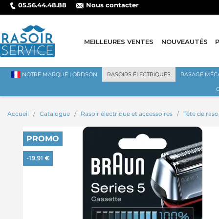
05.56.44.48.88
Nous contacter
MEILLEURES VENTES
NOUVEAUTÉS
NOTRE MARQUE LORDSON
RASOIRS ÉLECTRIQUES
RASAGE MÉC
Accueil
Catalogue
Rasoir électrique et accessoires
Tête de raso
PROMO
-19,91 €