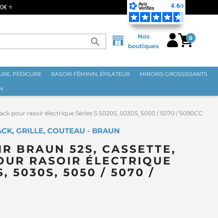
Nos
0
search
boutiques
RE, PÉDICURE
RASOIR FÉMININ, ÉPILATEUR
MIROIRS GROSSISSANTS
N
ack pour rasoir électrique Séries 5 5020S, 5030S, 5050 / 5070 / 5090CC
ACK, GRILLE, COUTEAU - BRAUN
IR BRAUN 52S, CASSETTE,
OUR RASOIR ÉLECTRIQUE
, 5030S, 5050 / 5070 /