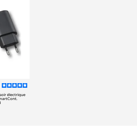
oir électrique
martCont.
N