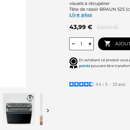
visuels à récupérer
Tête de rasoir BRAUN 52S (c
Lire plus
43,99 €
63,90 €

−
+
AJOUT
En achetant ce produit vous
points
pouvant être transfor
4.6
/
5
-
23
avis
