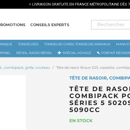
⭐ LIVRAISON GRATUITE EN FRANCE MÉTROPOLITAINE DÈS 70€ ⭐
PROMOTIONS
CONSEILS EXPERTS
ANIQUE
TONDEUSES
TONDEUSE CHIEN, TONDEUSE ANIMAUX
MANUCU
OPINEL
RÉVEIL, RADIO RÉVEIL
SPÉCIAL VOYAGE
FORFAIT RÉVISIO
ir, combipack, grille, couteau
Tête de rasoir Braun 52S, cassette, combip
TÊTE DE RASOIR, COMBIP
TÊTE DE RASO
COMBIPACK P
SÉRIES 5 5020S
5090CC
EN STOCK