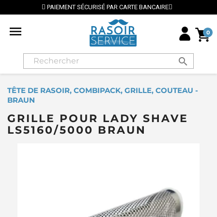
PAIEMENT SÉCURISÉ PAR CARTE BANCAIRE
⭐ LIVR

0
search
TÊTE DE RASOIR, COMBIPACK, GRILLE, COUTEAU -
BRAUN
GRILLE POUR LADY SHAVE
LS5160/5000 BRAUN