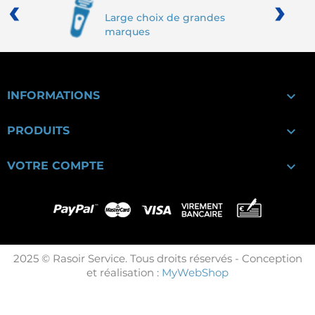
‹
›
Large choix de grandes
marques

INFORMATIONS

PRODUITS

VOTRE COMPTE
2025 © Rasoir Service. Tous droits réservés - Conception
et réalisation :
MyWebShop