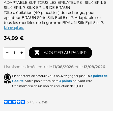
ADAPTABLE SUR TOUS LES EPILATEURS SILK EPIL 5
SILK EPIL 7 SILK EPIL 9 DE BRAUN
Tête d'épilation (40 pincettes) de rechange, pour
épilateur BRAUN Série Silk Epil 5 et 7. Adaptable sur
tous les modèles de la gamme BRAUN Silk Epil 5 et 7.
Lire plus
34,99 €

−
+
AJOUTER AU PANIER
Livraison estimée entre le
11/08/2026
et le
13/08/2026
.
En achetant ce produit vous pouvez gagner jusqu'à
3
points de
fidélité
. Votre panier totalisera
3
points
pouvant être
transformé(s) en un bon de réduction de
0,60 €
.
5
/
5
-
2
avis