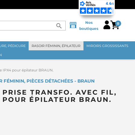
Nos
0
search
boutiques
RE, PÉDICURE
RASOIR FÉMININ, ÉPILATEUR
MIROIRS GROSSISSANTS
N
che IPX4 pour épilateur BRAUN.
R FÉMININ, PIÈCES DÉTACHÉES - BRAUN
PRISE TRANSFO. AVEC FIL,
 POUR ÉPILATEUR BRAUN.