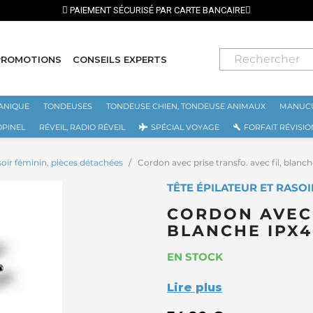
PAIEMENT SÉCURISÉ PAR CARTE BANCAIRE
PROMOTIONS
CONSEILS EXPERTS
ANIQUE
TONDEUSES
TONDEUSE CHIEN, TONDEUSE ANIMAUX
MANUCU
OPINEL
RÉVEIL, RADIO RÉVEIL
SPÉCIAL VOYAGE
FORFAIT RÉVISIO
asoir féminin, pièces détachées
Cordon avec prise transfo. avec fil, blan
TÊTE ÉPILATEUR ET RASOI
CORDON AVEC 
BLANCHE IPX4
EN STOCK
Lire plus