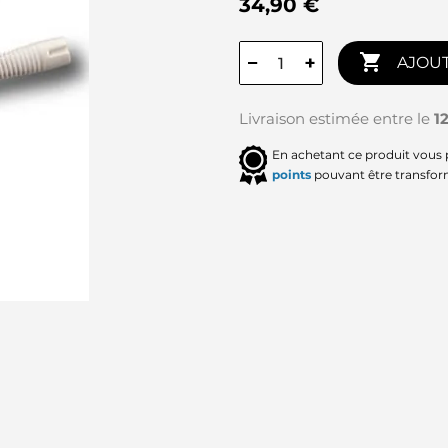
34,90 €

−
+
AJOUT
Livraison estimée entre le
1
En achetant ce produit vous
points
pouvant être transfor