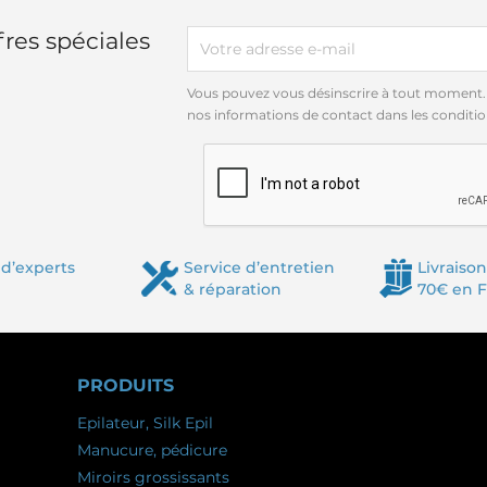
res spéciales
Vous pouvez vous désinscrire à tout moment.
nos informations de contact dans les conditions
d’experts
Service d’entretien
Livraison
& réparation
70€ en 
PRODUITS
Epilateur, Silk Epil
Manucure, pédicure
Miroirs grossissants