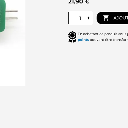
21,90 €

−
+
AJOUT
En achetant ce produit vous
points
pouvant être transfor