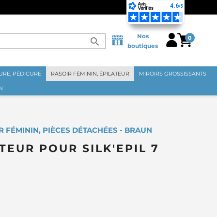
Nos
0
search
boutiques
RE, PÉDICURE
RASOIR FÉMININ, ÉPILATEUR
MIROIRS GROSSISSANTS
N
R FÉMININ, PIÈCES DÉTACHÉES - BRAUN
EUR POUR SILK'EPIL 7