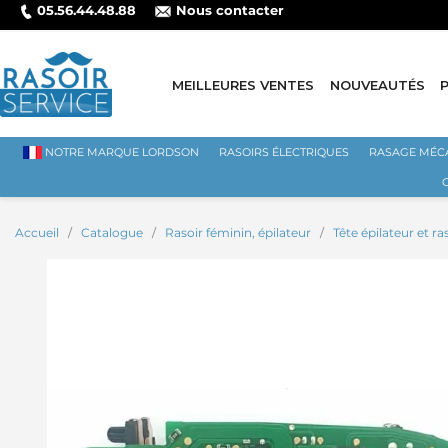
05.56.44.48.88
Nous contacter
MEILLEURES VENTES
NOUVEAUTÉS
NOTRE MARQUE LORDSON
RASOIRS ÉLECTRIQUES
RASAGE MÉC
Accueil
Catalogue
Rasoir féminin, épilateur
Tête épilateur et r