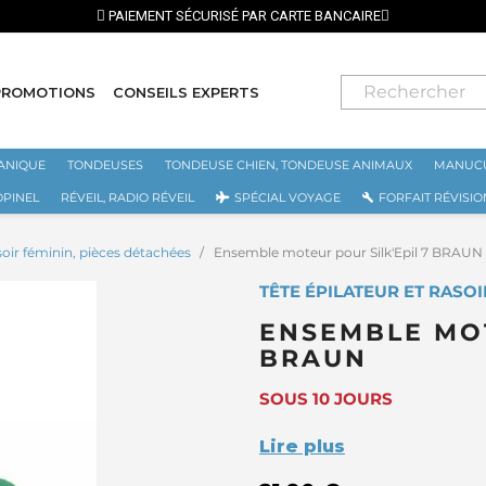
PAIEMENT SÉCURISÉ PAR CARTE BANCAIRE
PROMOTIONS
CONSEILS EXPERTS
ANIQUE
TONDEUSES
TONDEUSE CHIEN, TONDEUSE ANIMAUX
MANUCU
OPINEL
RÉVEIL, RADIO RÉVEIL
SPÉCIAL VOYAGE
FORFAIT RÉVISIO
asoir féminin, pièces détachées
Ensemble moteur pour Silk'Epil 7 BRAUN
TÊTE ÉPILATEUR ET RASOI
ENSEMBLE MOT
BRAUN
SOUS 10 JOURS
Lire plus