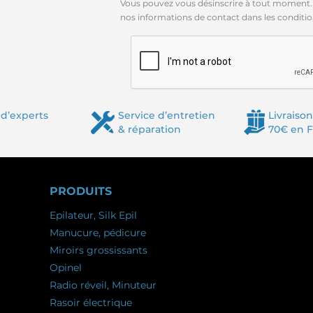
Vous pouvez vous désinscrire à tout moment.
nos informations de contact dans les conditions
d’experts
Service d’entretien
Livraison
& réparation
70€ en 
PRODUITS
Epilateur, Silk Epil
Manucure, pédicure
Miroirs grossissants
Opinel
Radio réveil, Minuteur
Rasoir électrique