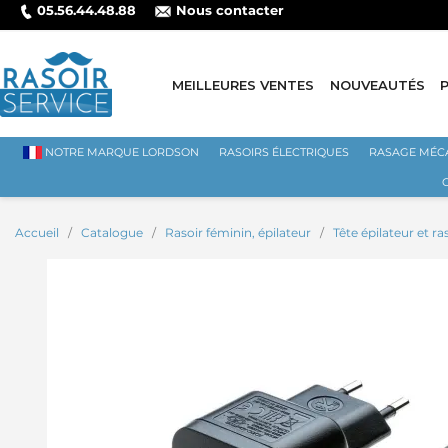
05.56.44.48.88
Nous contacter
MEILLEURES VENTES
NOUVEAUTÉS
NOTRE MARQUE LORDSON
RASOIRS ÉLECTRIQUES
RASAGE MÉC
Accueil
Catalogue
Rasoir féminin, épilateur
Tête épilateur et r