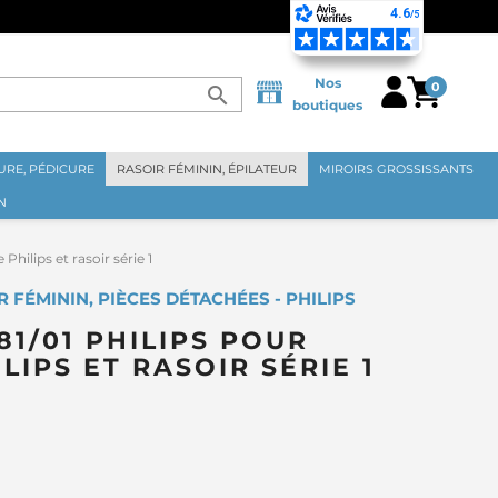
ISON GRATUITE EN FRANCE MÉTROPOLITAINE DÈS 70€ ⭐
Nos
0
search
boutiques
RE, PÉDICURE
RASOIR FÉMININ, ÉPILATEUR
MIROIRS GROSSISSANTS
N
ilips et rasoir série 1
R FÉMININ, PIÈCES DÉTACHÉES - PHILIPS
1/01 PHILIPS POUR
LIPS ET RASOIR SÉRIE 1