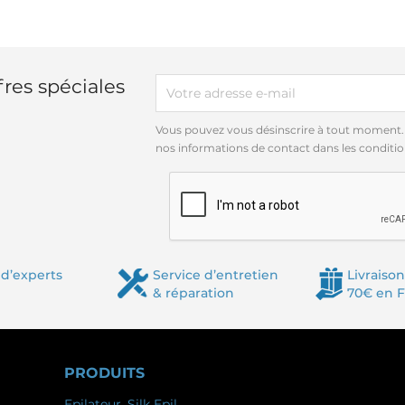
res spéciales
Vous pouvez vous désinscrire à tout moment.
nos informations de contact dans les conditions
d’experts
Service d’entretien
Livraison
& réparation
70€ en 
PRODUITS
Epilateur, Silk Epil