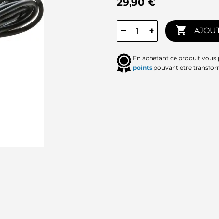
29,90 €

−
+
AJOUT
En achetant ce produit vous
points
pouvant être transfor