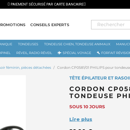
⭐ LIVRA
PROMOTIONS
CONSEILS EXPERTS
ANIQUE
TONDEUSES
TONDEUSE CHIEN, TONDEUSE ANIMAUX
MANUCU
OPINEL
RÉVEIL, RADIO RÉVEIL
SPÉCIAL VOYAGE
FORFAIT RÉVISIO
asoir féminin, pièces détachées
Cordon CP0581/01 PHILIPS pour tondeuse Ph
TÊTE ÉPILATEUR ET RASOI
CORDON CP058
TONDEUSE PHI
SOUS 10 JOURS
Lire plus