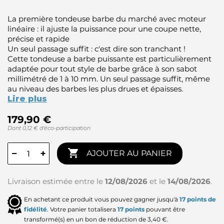
La première tondeuse barbe du marché avec moteur
linéaire : il ajuste la puissance pour une coupe nette,
précise et rapide
Un seul passage suffit : c'est dire son tranchant !
Cette tondeuse a barbe puissante est particulièrement
adaptée pour tout style de barbe grâce à son sabot
millimétré de 1 à 10 mm. Un seul passage suffit, même
au niveau des barbes les plus drues et épaisses.
Lire plus
179,90 €
Dont 0,12 € d'éco-participation

−
+
AJOUTER AU PANIER
Livraison estimée entre le
12/08/2026
et le
14/08/2026
.
En achetant ce produit vous pouvez gagner jusqu'à
17
points de
fidélité
. Votre panier totalisera
17
points
pouvant être
transformé(s) en un bon de réduction de
3,40 €
.