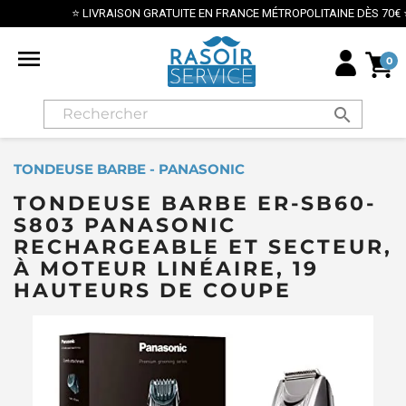
⭐ LIVRAISON GRATUITE EN FRANCE MÉTROPOLITAINE DÈS 70€ ⭐

0
search
TONDEUSE BARBE - PANASONIC
TONDEUSE BARBE ER-SB60-
S803 PANASONIC
RECHARGEABLE ET SECTEUR,
À MOTEUR LINÉAIRE, 19
HAUTEURS DE COUPE