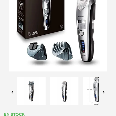


EN STOCK