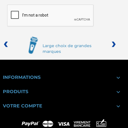
‹
›
Large choix de grandes
marques

INFORMATIONS

PRODUITS

VOTRE COMPTE