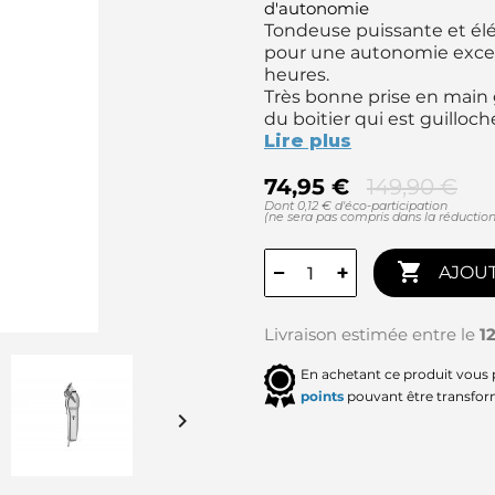
d'autonomie
Tondeuse puissante et élé
pour une autonomie excep
heures.
Très bonne prise en main 
du boitier qui est guilloc
Lire plus
74,95 €
149,90 €
Dont 0,12 € d'éco-participation
(ne sera pas compris dans la réduction

−
+
AJOUT
Livraison estimée entre le
1
En achetant ce produit vous
points
pouvant être transfor
