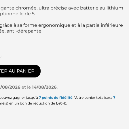
gante chromée, ultra précise avec batterie au lithium
tionnelle de 5
grâce à sa forme ergonomique et à la partie inférieure
hée, anti-dérapante
)
ER AU PANIER
2/08/2026
et le
14/08/2026
.
 pouvez gagner jusqu'à
7
points de fidélité
. Votre panier totalisera
7
mé(s) en un bon de réduction de
1,40 €
.