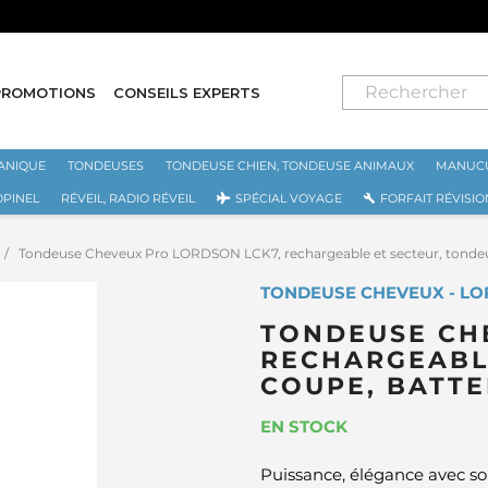
PAIEMENT SÉCURISÉ PAR CARTE BANCAIRE
PROMOTIONS
CONSEILS EXPERTS
ANIQUE
TONDEUSES
TONDEUSE CHIEN, TONDEUSE ANIMAUX
MANUCU
OPINEL
RÉVEIL, RADIO RÉVEIL
SPÉCIAL VOYAGE
FORFAIT RÉVISIO
Tondeuse Cheveux Pro LORDSON LCK7, rechargeable et secteur, tondeus
TONDEUSE CHEVEUX - L
TONDEUSE CH
RECHARGEABL
COUPE, BATTE
EN STOCK
Puissance, élégance avec so