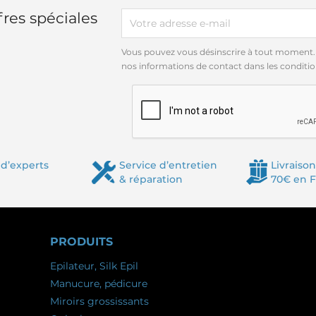
res spéciales
Vous pouvez vous désinscrire à tout moment.
nos informations de contact dans les conditions
d’experts
Service d’entretien
Livraison
& réparation
70€ en 
PRODUITS
Epilateur, Silk Epil
Manucure, pédicure
Miroirs grossissants