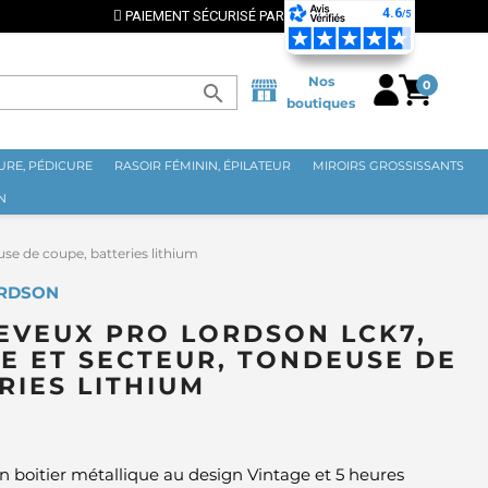
Nos
0
search
boutiques
RE, PÉDICURE
RASOIR FÉMININ, ÉPILATEUR
MIROIRS GROSSISSANTS
N
e de coupe, batteries lithium
ORDSON
EVEUX PRO LORDSON LCK7,
E ET SECTEUR, TONDEUSE DE
RIES LITHIUM
n boitier métallique au design Vintage et 5 heures