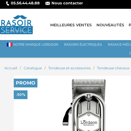
05.56.44.48.88
Nous contacter
MEILLEURES VENTES
NOUVEAUTÉS
NOTRE MARQUE LORDSON
RASOIRS ÉLECTRIQUES
RASAGE MÉC
Accueil
Catalogue
Tondeuse et accessoires
Tondeuse cheveux
PROMO
-50%