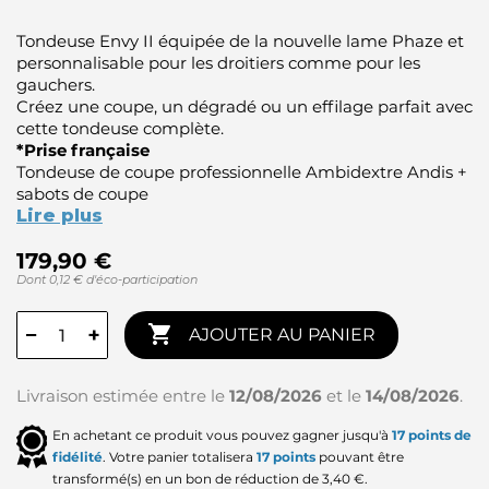
Tondeuse Envy II équipée de la nouvelle lame Phaze et
personnalisable pour les droitiers comme pour les
gauchers.
Créez une coupe, un dégradé ou un effilage parfait avec
cette tondeuse complète.
*Prise française
Tondeuse de coupe professionnelle Ambidextre Andis +
sabots de coupe
Lire plus
179,90 €
Dont 0,12 € d'éco-participation

−
+
AJOUTER AU PANIER
Livraison estimée entre le
12/08/2026
et le
14/08/2026
.
En achetant ce produit vous pouvez gagner jusqu'à
17
points de
fidélité
. Votre panier totalisera
17
points
pouvant être
transformé(s) en un bon de réduction de
3,40 €
.