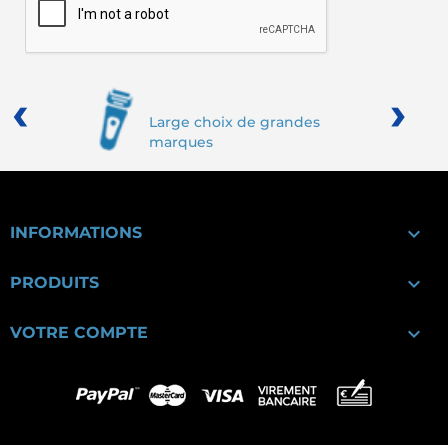
‹
›
Large choix de grandes
marques

INFORMATIONS

PRODUITS

VOTRE COMPTE