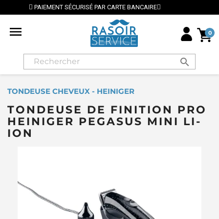
AR CARTE BANCAIRE
⭐ LIVRAISON GRATUITE EN FRAN

0
search
TONDEUSE CHEVEUX - HEINIGER
TONDEUSE DE FINITION PRO
HEINIGER PEGASUS MINI LI-
ION