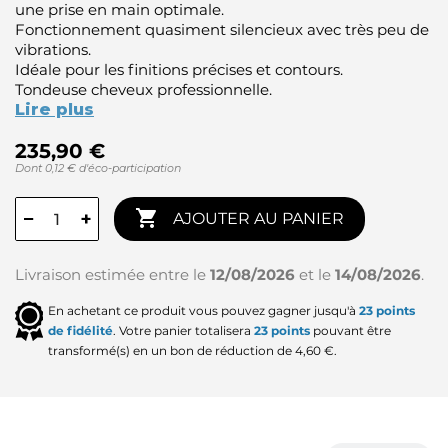
une prise en main optimale.
Fonctionnement quasiment silencieux avec très peu de
vibrations.
Idéale pour les finitions précises et contours.
Tondeuse cheveux professionnelle.
Lire plus
235,90 €
Dont 0,12 € d'éco-participation

−
+
AJOUTER AU PANIER
Livraison estimée entre le
12/08/2026
et le
14/08/2026
.
En achetant ce produit vous pouvez gagner jusqu'à
23
points
de fidélité
. Votre panier totalisera
23
points
pouvant être
transformé(s) en un bon de réduction de
4,60 €
.