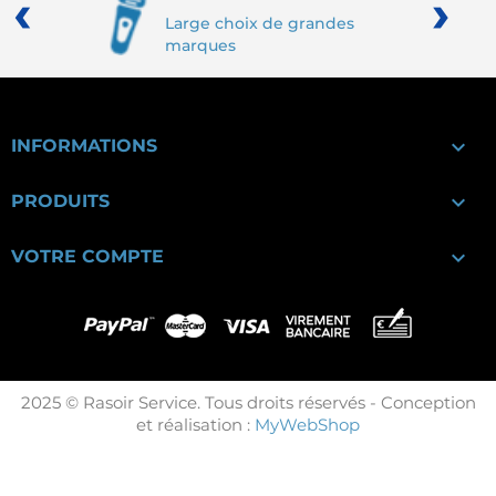
‹
›
Large choix de grandes
marques

INFORMATIONS

PRODUITS

VOTRE COMPTE
2025 © Rasoir Service. Tous droits réservés - Conception
et réalisation :
MyWebShop