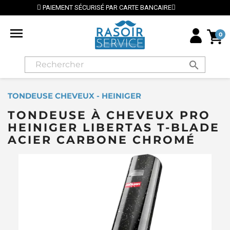
R CARTE BANCAIRE
⭐ LIVRAISON GRATUITE EN FRANCE

0
search
TONDEUSE CHEVEUX - HEINIGER
TONDEUSE À CHEVEUX PRO
HEINIGER LIBERTAS T-BLADE
ACIER CARBONE CHROMÉ