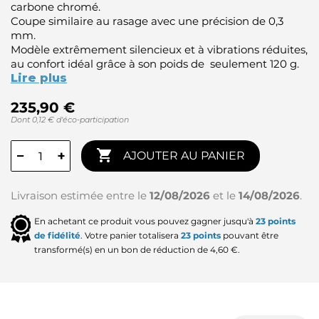
carbone chromé.
Coupe similaire au rasage avec une précision de 0,3
mm.
Modèle extrêmement silencieux et à vibrations réduites,
au confort idéal grâce à son poids de seulement 120 g.
Lire plus
235,90 €
Dont 0,12 € d'éco-participation

−
+
AJOUTER AU PANIER
Livraison estimée entre le
12/08/2026
et le
14/08/2026
.
En achetant ce produit vous pouvez gagner jusqu'à
23
points
de fidélité
. Votre panier totalisera
23
points
pouvant être
transformé(s) en un bon de réduction de
4,60 €
.