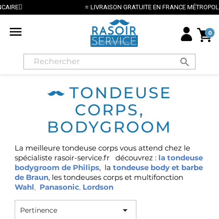
⭐ LIVRAISON GRATUITE EN FRANCE MÉTROPOLITAINE DÈS 70€

0
search
TONDEUSE
CORPS,
BODYGROOM
La meilleure tondeuse corps vous attend chez le
spécialiste rasoir-service.fr découvrez :
la tondeuse
bodygroom de Philips
,
la
tondeuse body et barbe
de Braun
, les tondeuses corps et multifonction
Wahl
,
Panasonic
,
Lordson

Pertinence