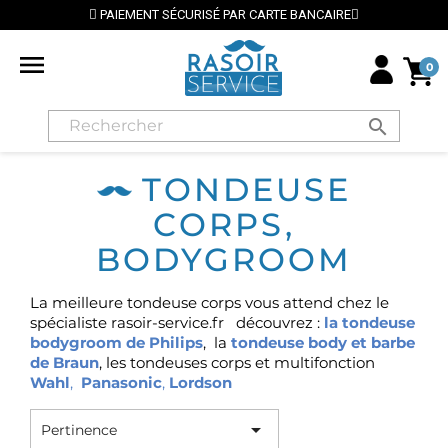
PAIEMENT SÉCURISÉ PAR CARTE BANCAIRE

0
search
TONDEUSE
CORPS,
BODYGROOM
La meilleure tondeuse corps vous attend chez le
spécialiste rasoir-service.fr découvrez :
la tondeuse
bodygroom de Philips
,
la
tondeuse body et barbe
de Braun
, les tondeuses corps et multifonction
Wahl
,
Panasonic
,
Lordson

Pertinence