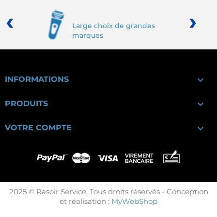
‹
›
Large choix de grandes
marques

INFORMATIONS

PRODUITS

VOTRE COMPTE
2025 © Rasoir Service. Tous droits réservés - Conception
et réalisation :
MyWebShop