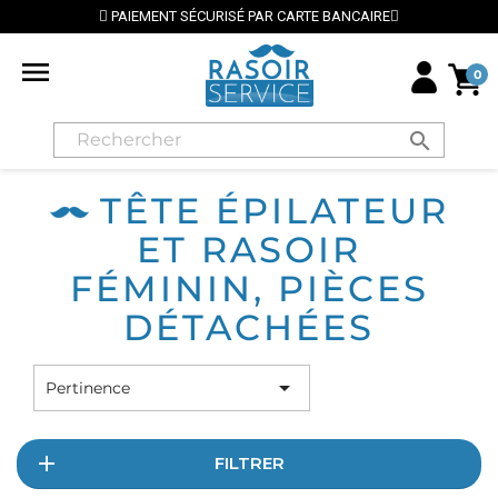
PAIEMENT SÉCURISÉ PAR CARTE BANCAIRE
⭐ LI

0
search
TÊTE ÉPILATEUR
ET RASOIR
FÉMININ, PIÈCES
DÉTACHÉES

Pertinence
FILTRER