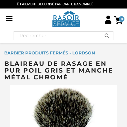
 CARTE BANCAIRE
⭐ LIVRAISON GRATUITE EN FRANCE 

0
search
BARBIER PRODUITS FERMÉS - LORDSON
BLAIREAU DE RASAGE EN
PUR POIL GRIS ET MANCHE
MÉTAL CHROMÉ