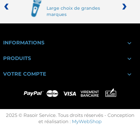
‹
›
Large choix de grandes
marques

INFORMATIONS

PRODUITS

VOTRE COMPTE
2025 © Rasoir Service. Tous droits réservés - Conception
et réalisation :
MyWebShop