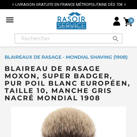
 MÉTROPOLITAINE DÈS 70€ ⭐
PAIEMENT SÉCURISÉ PAR

0
search
BLAIREAUX DE RASAGE - MONDIAL SHAVING (1908)
BLAIREAU DE RASAGE
MOXON, SUPER BADGER,
PUR POIL BLANC EUROPÉEN,
TAILLE 10, MANCHE GRIS
NACRÉ MONDIAL 1908