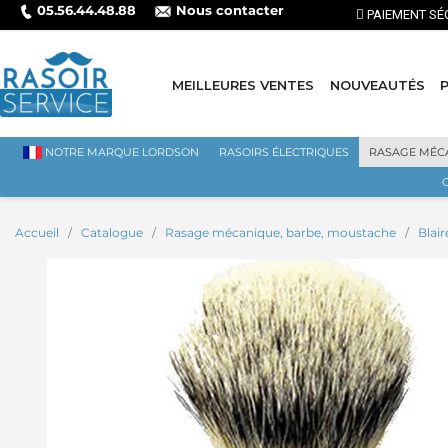
05.56.44.48.88
Nous contacter
MEILLEURES VENTES
NOUVEAUTÉS
NOTRE MARQUE LORDSON
RASOIRS ÉLECTRIQUES
RASAGE MÉC
Accueil
Catalogue
Rasage mécanique, barbe, moustache
Blai