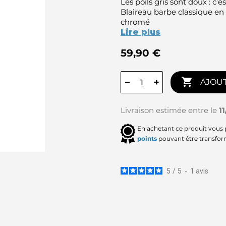
Les poils gris sont doux : c
Blaireau barbe classique en 
chromé
Lire plus
59,90 €

−
+
AJOUT
Livraison estimée entre le
1
En achetant ce produit vous
points
pouvant être transfor
5
/
5
-
1
avis