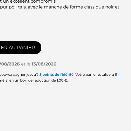
’est un excellent compromis
pur poil gris, avec le manche de forme classique noir et
ER AU PANIER
1/08/2026
et le
13/08/2026
.
 pouvez gagner jusqu'à
5
points de fidélité
. Votre panier totalisera
5
mé(s) en un bon de réduction de
1,00 €
.