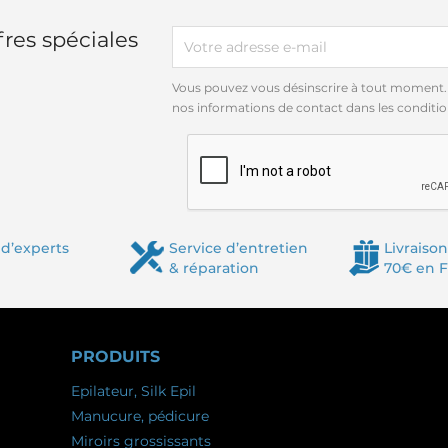
res spéciales
Vous pouvez vous désinscrire à tout moment.
nos informations de contact dans les conditions
d’experts
Service d’entretien
Livraison
& réparation
70€ en 
PRODUITS
Epilateur, Silk Epil
Manucure, pédicure
Miroirs grossissants