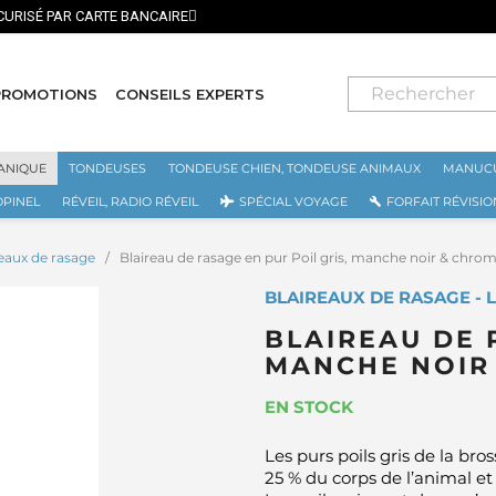
⭐ LIVRAISON GRATUITE EN FRANCE MÉTROPOLITAINE DÈS 70€ ⭐
PROMOTIONS
CONSEILS EXPERTS
ANIQUE
TONDEUSES
TONDEUSE CHIEN, TONDEUSE ANIMAUX
MANUCU
OPINEL
RÉVEIL, RADIO RÉVEIL
SPÉCIAL VOYAGE
FORFAIT RÉVISIO
reaux de rasage
Blaireau de rasage en pur Poil gris, manche noir & ch
BLAIREAUX DE RASAGE -
BLAIREAU DE 
MANCHE NOIR
EN STOCK
Les purs poils gris de la bro
25 % du corps de l’animal et 