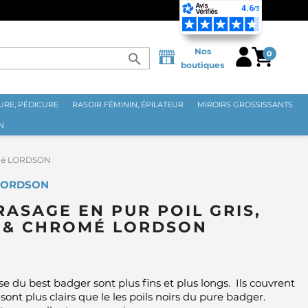
Nos
0
search
boutiques
RE, PÉDICURE
RASOIR FÉMININ, ÉPILATEUR
MIROIRS GROSSISSANTS
N
romé LORDSON
 LORDSON
RASAGE EN PUR POIL GRIS,
 & CHROMÉ LORDSON
sse du best badger sont plus fins et plus longs. Ils couvrent
sont plus clairs que le les poils noirs du pure badger.