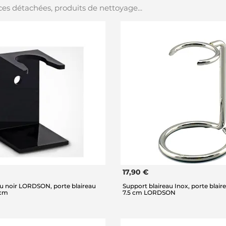
es détachées, produits de nettoyage...
17,90 €
au noir LORDSON, porte blaireau
Support blaireau Inox, porte blair
 cm
7.5 cm LORDSON