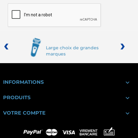
‹
›
Large choix de grandes
marques

INFORMATIONS

PRODUITS

VOTRE COMPTE