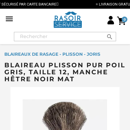
⭐ LIVRAISON GRATUITE EN FRANCE MÉTROPOLITAINE DÈS 70€ ⭐

0
search
BLAIREAUX DE RASAGE - PLISSON - JORIS
BLAIREAU PLISSON PUR POIL
GRIS, TAILLE 12, MANCHE
HÊTRE NOIR MAT