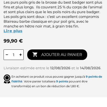
Les purs poils gris de la brosse du best badger sont plus
fins et plus longs. Ils couvrent 25 % du corps de l’animal
et sont plus clairs que le les poils noirs du pure badger.
Les poils gris sont doux : c’est un excellent compromis
Blaireau barbe classique en pur poil gris, avec le
manche en hêtre noir mat, à grain très fin.
Lire plus
99,90 €

−
+
AJOUTER AU PANIER
Livraison estimée entre le
12/08/2026
et le
14/08/2026
.
En achetant ce produit vous pouvez gagner jusqu'à
9
points de
fidélité
. Votre panier totalisera
9
points
pouvant être
transformé(s) en un bon de réduction de
1,80 €
.