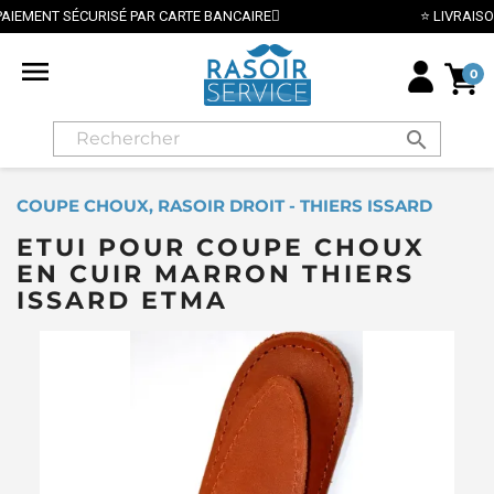
⭐ LIVRAISON GRATUITE EN FRANCE MÉTROPOLITAINE D

0
search
COUPE CHOUX, RASOIR DROIT - THIERS ISSARD
ETUI POUR COUPE CHOUX
EN CUIR MARRON THIERS
ISSARD ETMA