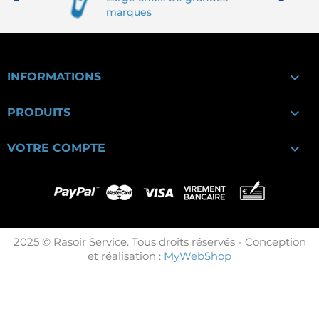
marques

INFORMATIONS

PRODUITS

VOTRE COMPTE
2025 © Rasoir Service. Tous droits réservés - Conception
et réalisation :
MyWebShop