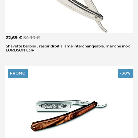
22,69 €
34,90 €
Shavette barbier , rasoir droit à lame interchangeable, manche inox
LORDSON L31R
PROMO
-30%