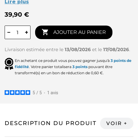
Lire plus
39,90 €

−
+
AJOUTER AU PANIER
Livraison estimée entre le
13/08/2026
et le
17/08/2026
.
En achetant ce produit vous pouvez gagner jusqu'à
3
points de
fidélité
. Votre panier totalisera
3
points
pouvant être
transformé(s) en un bon de réduction de
0,60 €
.
5
/
5
-
1
avis
DESCRIPTION DU PRODUIT