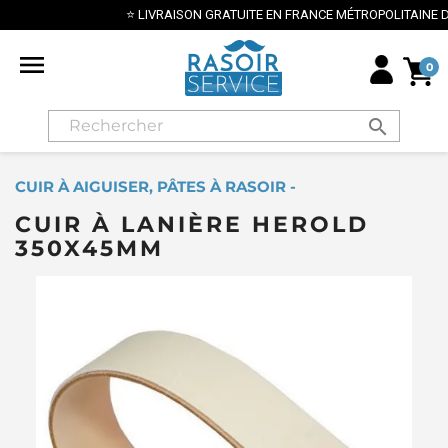
⭐ LIVRAISON GRATUITE EN FRANCE MÉTROPOLITAINE DÈS 70€ ⭐

0
search
CUIR À AIGUISER, PÂTES À RASOIR -
CUIR À LANIÈRE HEROLD
350X45MM