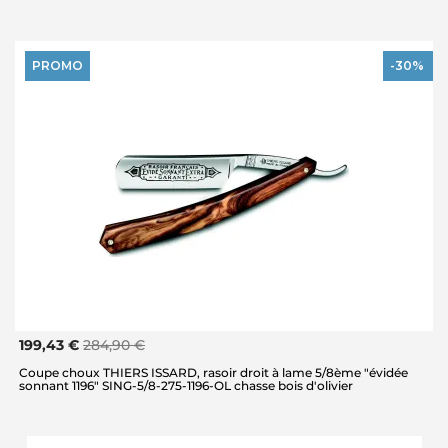
PROMO
-30%
199,43 €
284,90 €
Coupe choux THIERS ISSARD, rasoir droit à lame 5/8ème "évidée
sonnant 1196" SING-5/8-275-1196-OL chasse bois d'olivier