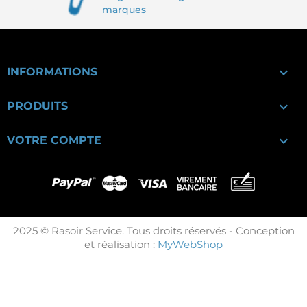
marques

INFORMATIONS

PRODUITS

VOTRE COMPTE
2025 © Rasoir Service. Tous droits réservés - Conception
et réalisation :
MyWebShop