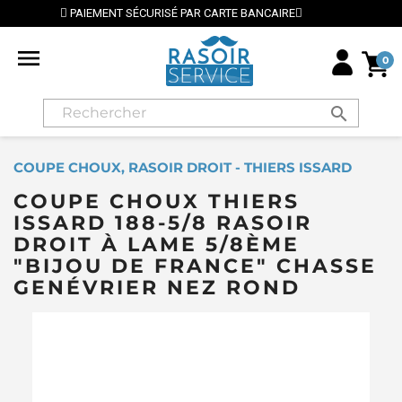
 PAR CARTE BANCAIRE
⭐ LIVRAISON GRATUITE EN FR

0
search
COUPE CHOUX, RASOIR DROIT - THIERS ISSARD
COUPE CHOUX THIERS
ISSARD 188-5/8 RASOIR
DROIT À LAME 5/8ÈME
"BIJOU DE FRANCE" CHASSE
GENÉVRIER NEZ ROND