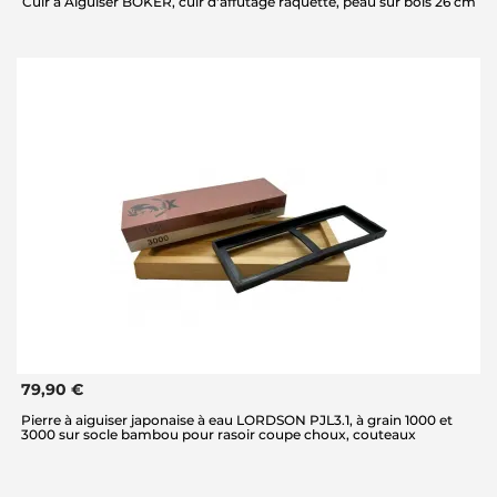
Cuir à Aiguiser BOKER, cuir d'affutage raquette, peau sur bois 26 cm
79,90 €
Pierre à aiguiser japonaise à eau LORDSON PJL3.1, à grain 1000 et
3000 sur socle bambou pour rasoir coupe choux, couteaux