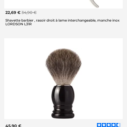
22,69 €
34,90 €
Shavette barbier , rasoir droit à lame interchangeable, manche inox
LORDSON L31R
45,90 €