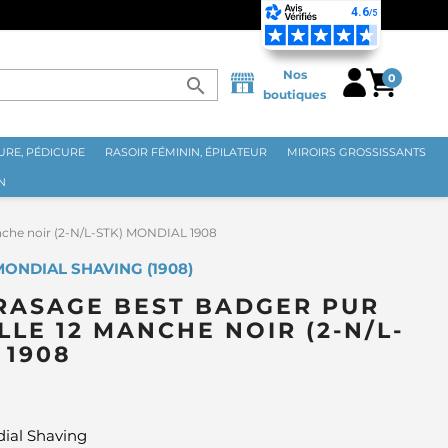
Nos
0
search
boutiques
RE, PÉDICURE
RASOIR FÉMININ, ÉPILATEUR
MIROIRS GROSSISSANTS
N
manche noir (2-N/L-STK) MONDIAL 1908
MONDIAL SHAVING (1908)
RASAGE BEST BADGER PUR
ILLE 12 MANCHE NOIR (2-N/L-
 1908
dial Shaving