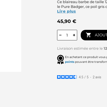
Ce blaireau barbe de taille 
le Pure Badger, ce poil gris
Lire plus
45,90 €

−
+
AJOUT
Livraison estimée entre le
1
En achetant ce produit vous
points
pouvant être transfor
4.5
/
5
-
2
avis