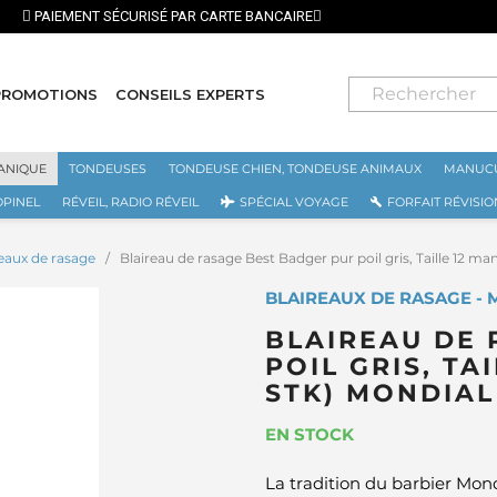
⭐ LIVRAISON GRATUITE EN FRANCE MÉTROPOLITAINE DÈS 70€ ⭐
PROMOTIONS
CONSEILS EXPERTS
ANIQUE
TONDEUSES
TONDEUSE CHIEN, TONDEUSE ANIMAUX
MANUCU
OPINEL
RÉVEIL, RADIO RÉVEIL
SPÉCIAL VOYAGE
FORFAIT RÉVISIO
reaux de rasage
Blaireau de rasage Best Badger pur poil gris, Taille 12 
BLAIREAUX DE RASAGE - 
BLAIREAU DE 
POIL GRIS, TA
STK) MONDIAL
EN STOCK
La tradition du barbier Mon