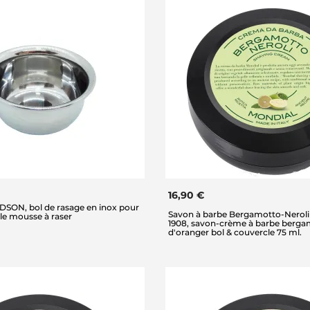
16,90 €
RDSON, bol de rasage en inox pour
Savon à barbe Bergamotto-Nero
le mousse à raser
1908, savon-crème à barbe bergam
d'oranger bol & couvercle 75 ml.