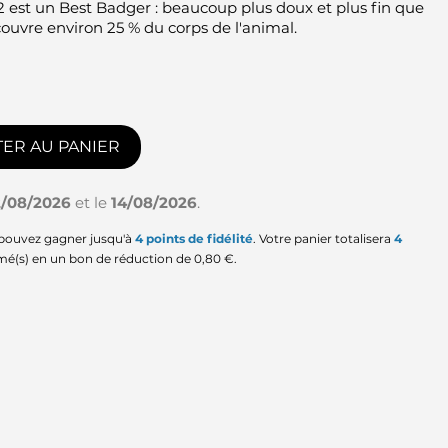
12 est un Best Badger : beaucoup plus doux et plus fin que
 couvre environ 25 % du corps de l'animal.
ER AU PANIER
2/08/2026
et le
14/08/2026
.
 pouvez gagner jusqu'à
4
points de fidélité
. Votre panier totalisera
4
mé(s) en un bon de réduction de
0,80 €
.