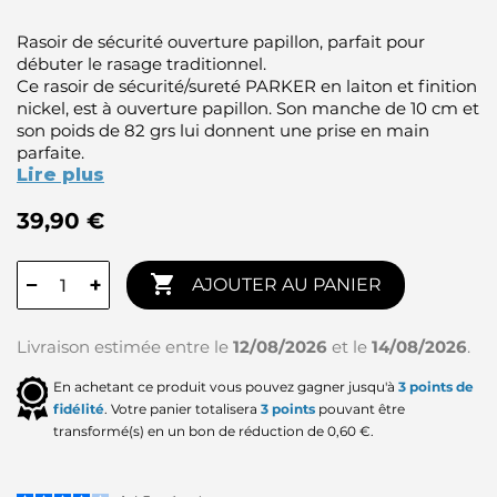
Rasoir de sécurité ouverture papillon, parfait pour
débuter le rasage traditionnel.
Ce rasoir de sécurité/sureté PARKER en laiton et finition
nickel, est à ouverture papillon. Son manche de 10 cm et
son poids de 82 grs lui donnent une prise en main
parfaite.
Lire plus
39,90 €

−
+
AJOUTER AU PANIER
Livraison estimée entre le
12/08/2026
et le
14/08/2026
.
En achetant ce produit vous pouvez gagner jusqu'à
3
points de
fidélité
. Votre panier totalisera
3
points
pouvant être
transformé(s) en un bon de réduction de
0,60 €
.