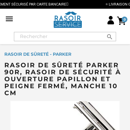
⭐ LIVRAISON GRATUITE EN FRANCE MÉTROPOLITAINE DÈS 

0
search
RASOIR DE SÛRETÉ - PARKER
RASOIR DE SÛRETÉ PARKER
90R, RASOIR DE SÉCURITÉ À
OUVERTURE PAPILLON ET
PEIGNE FERMÉ, MANCHE 10
CM