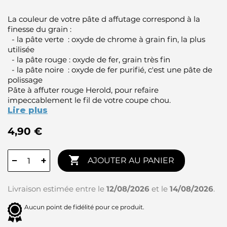
La couleur de votre pâte d affutage correspond à la
finesse du grain :
- la pâte verte : oxyde de chrome à grain fin, la plus
utilisée
- la pâte rouge : oxyde de fer, grain très fin
- la pâte noire : oxyde de fer purifié, c'est une pâte de
polissage
Pâte à affuter rouge Herold, pour refaire
impeccablement le fil de votre coupe chou.
Lire plus
4,90 €

−
+
AJOUTER AU PANIER
Livraison estimée entre le
12/08/2026
et le
14/08/2026
.
Aucun point de fidélité pour ce produit.