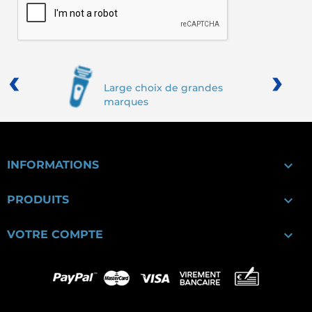
‹
›
Large choix de grandes
marques

INFORMATIONS

PRODUITS

VOTRE COMPTE