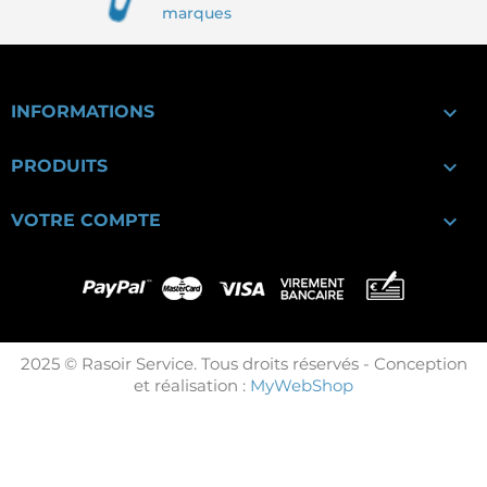
marques

INFORMATIONS

PRODUITS

VOTRE COMPTE
2025 © Rasoir Service. Tous droits réservés - Conception
et réalisation :
MyWebShop