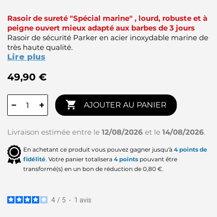
Rasoir de sureté "Spécial marine" , lourd, robuste et à
peigne ouvert mieux adapté aux barbes de 3 jours
Rasoir de sécurité Parker en acier inoxydable marine de
très haute qualité.
Lire plus
49,90 €

−
+
AJOUTER AU PANIER
Livraison estimée entre le
12/08/2026
et le
14/08/2026
.
En achetant ce produit vous pouvez gagner jusqu'à
4
points de
fidélité
. Votre panier totalisera
4
points
pouvant être
transformé(s) en un bon de réduction de
0,80 €
.
4
/
5
-
1
avis