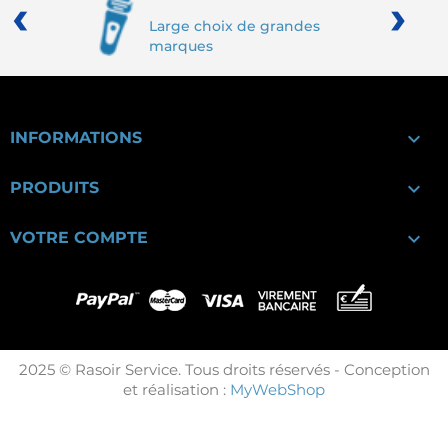
‹
›
Large choix de grandes
marques

INFORMATIONS

PRODUITS

VOTRE COMPTE
2025 © Rasoir Service. Tous droits réservés - Conception
et réalisation :
MyWebShop