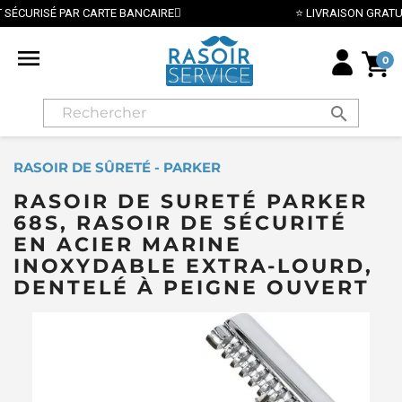
⭐ LIVRAISON GRATUITE EN FRANCE MÉTROPOLITAINE DÈS 70

0
search
RASOIR DE SÛRETÉ - PARKER
RASOIR DE SURETÉ PARKER
68S, RASOIR DE SÉCURITÉ
EN ACIER MARINE
INOXYDABLE EXTRA-LOURD,
DENTELÉ À PEIGNE OUVERT