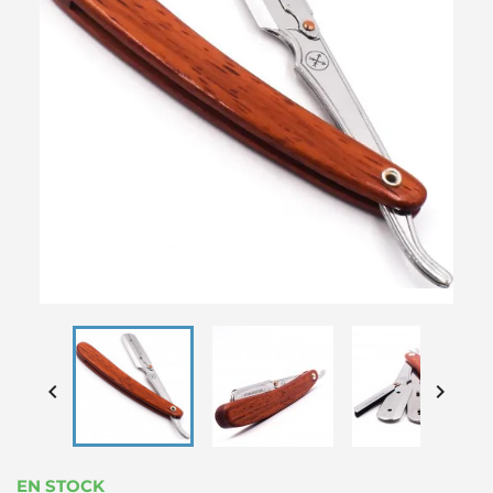


EN STOCK