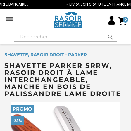
⭐ LIVRAISON GRATUITE EN FRANCE MÉTROPOLITAINE DÈS 70€ ⭐

0
search
SHAVETTE, RASOIR DROIT - PARKER
SHAVETTE PARKER SRRW,
RASOIR DROIT À LAME
INTERCHANGEABLE,
MANCHE EN BOIS DE
PALISSANDRE LAME DROITE
PROMO
-25%