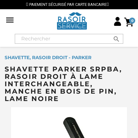
T SÉCURISÉ PAR CARTE BANCAIRE
⭐ LIVRAISON GRATU

0
search
SHAVETTE, RASOIR DROIT - PARKER
SHAVETTE PARKER SRPBA,
RASOIR DROIT À LAME
INTERCHANGEABLE,
MANCHE EN BOIS DE PIN,
LAME NOIRE