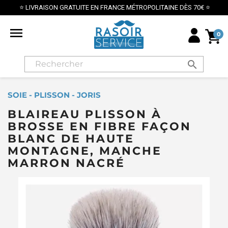
SON GRATUITE EN FRANCE MÉTROPOLITAINE DÈS 70€ ⭐

0
search
SOIE - PLISSON - JORIS
BLAIREAU PLISSON À
BROSSE EN FIBRE FAÇON
BLANC DE HAUTE
MONTAGNE, MANCHE
MARRON NACRÉ