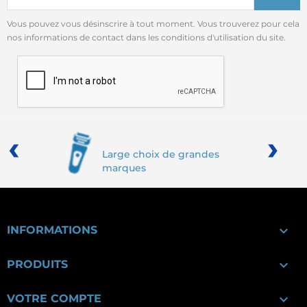
Vous pouvez vous désinscrire à tout moment. Vous trouverez pour cela
nos informations de contact dans les conditions d'utilisation du site.
‹
›
Large choix de grandes
marques

INFORMATIONS

PRODUITS

VOTRE COMPTE