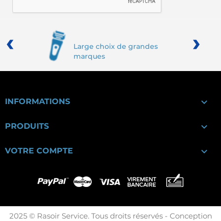
‹
›
Large choix de grandes
marques

INFORMATIONS

PRODUITS

VOTRE COMPTE
2025 © Rasoir Service. Tous droits réservés - Conception